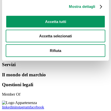
Mostra dettagli
Tecnico di assistenza (m/f/d)
Accetta tutti
Autista addetto alle consegne (m/f/d)
Candidatura spontanea
Accetta selezionati
Rifiuta
Chi siamo
Servizi
Il mondo del marchio
Questioni legali
Member Of
linkedin
instagram
facebook