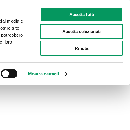
Accetta tutti
cial media e
nostro sito
Accetta selezionati
i potrebbero
ei loro
Rifiuta
Mostra dettagli